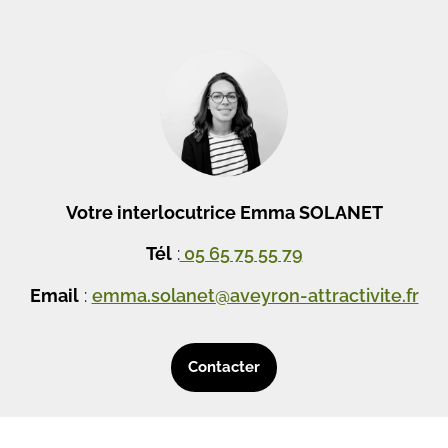
Votre interlocutrice Emma SOLANET
Tél
:
05 65 75 55 79
Email
:
emma.solanet@aveyron-attractivite.fr
Contacter