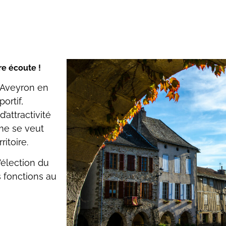
e écoute !
l’Aveyron en
ortif,
’attractivité
sme se veut
itoire.
’élection du
s fonctions au