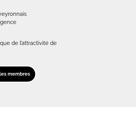
veyronnais
’Agence
ue de l’attractivité de
 les membres