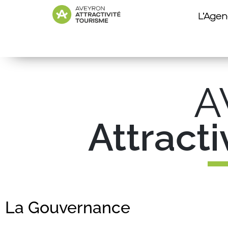
L’Age
A
Attract
La Gouvernance