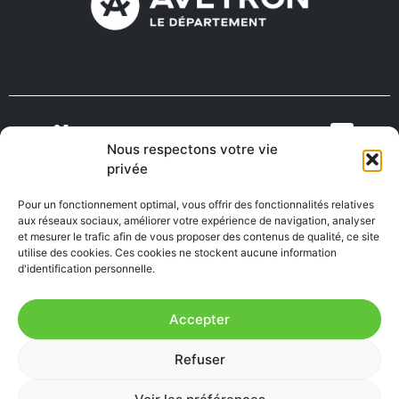
Nous respectons votre vie
VIENS VIVRE
ON RECRUTE EN
privée
TOURISME
MÉDECINS
EN AVEYRON
AVEYRON
Pour un fonctionnement optimal, vous offrir des fonctionnalités relatives
aux réseaux sociaux, améliorer votre expérience de navigation, analyser
et mesurer le trafic afin de vous proposer des contenus de qualité, ce site
utilise des cookies. Ces cookies ne stockent aucune information
FABRIQUÉ EN
AVEYRON
d'identification personnelle.
Accepter
Mentions Légales
|
Accessibilité : Partiellement
Refuser
conforme
|
Plan du site