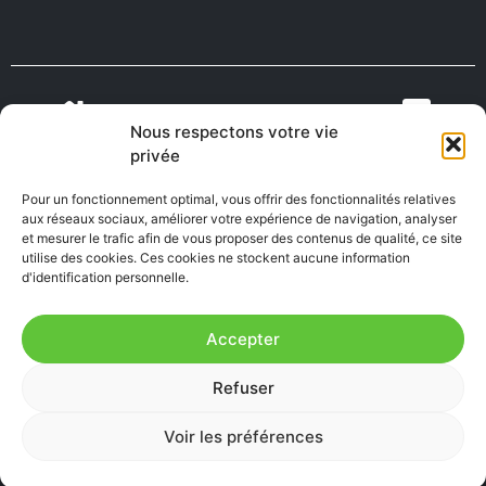
Nous respectons votre vie
VIENS VIVRE
ON RECRUTE EN
privée
TOURISME
MÉDECINS
EN AVEYRON
AVEYRON
Pour un fonctionnement optimal, vous offrir des fonctionnalités relatives
aux réseaux sociaux, améliorer votre expérience de navigation, analyser
et mesurer le trafic afin de vous proposer des contenus de qualité, ce site
utilise des cookies. Ces cookies ne stockent aucune information
FABRIQUÉ EN
AVEYRON
d'identification personnelle.
Accepter
Mentions Légales
|
Accessibilité : Partiellement
Refuser
conforme
|
Plan du site
Voir les préférences