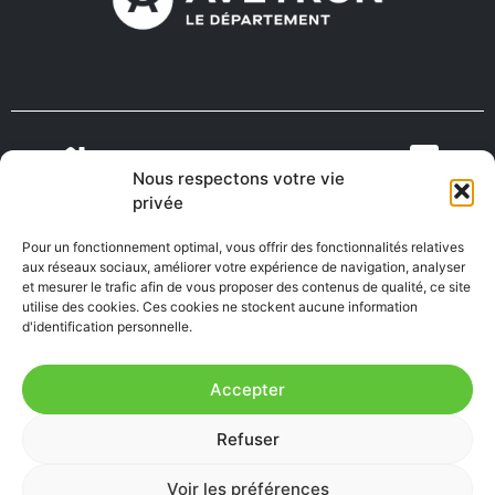
Nous respectons votre vie
VIENS VIVRE
ON RECRUTE EN
privée
TOURISME
MÉDECINS
EN AVEYRON
AVEYRON
Pour un fonctionnement optimal, vous offrir des fonctionnalités relatives
aux réseaux sociaux, améliorer votre expérience de navigation, analyser
et mesurer le trafic afin de vous proposer des contenus de qualité, ce site
utilise des cookies. Ces cookies ne stockent aucune information
FABRIQUÉ EN
AVEYRON
d'identification personnelle.
Accepter
Mentions Légales
|
Accessibilité : Partiellement
Refuser
conforme
|
Plan du site
Voir les préférences