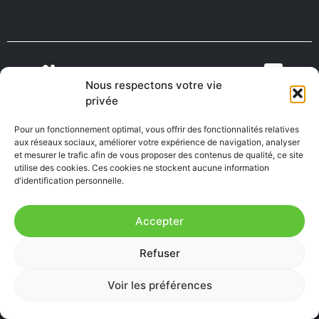
Nous respectons votre vie
VIENS VIVRE
ON RECRUTE EN
privée
TOURISME
MÉDECINS
EN AVEYRON
AVEYRON
Pour un fonctionnement optimal, vous offrir des fonctionnalités relatives
aux réseaux sociaux, améliorer votre expérience de navigation, analyser
et mesurer le trafic afin de vous proposer des contenus de qualité, ce site
utilise des cookies. Ces cookies ne stockent aucune information
FABRIQUÉ EN
AVEYRON
d'identification personnelle.
Accepter
Mentions Légales
|
Accessibilité : Partiellement
Refuser
conforme
|
Plan du site
Voir les préférences