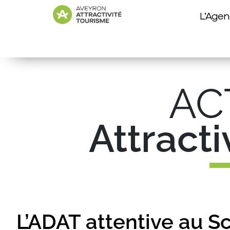
L’Age
AC
Attract
L’ADAT attentive au 