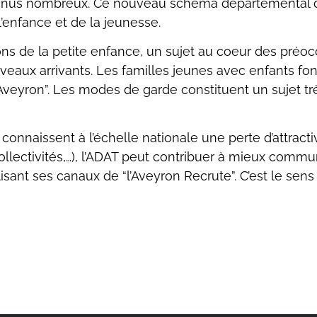
 venus nombreux. Ce nouveau schéma départemental d
l’enfance et de la jeunesse.
s de la petite enfance, un sujet au coeur des préo
uveaux arrivants. Les familles jeunes avec enfants f
n Aveyron”. Les modes de garde constituent un sujet t
nnaissent à l’échelle nationale une perte d’attractiv
collectivités,…), l’ADAT peut contribuer à mieux comm
lisant ses canaux de “l’Aveyron Recrute”. C’est le sens