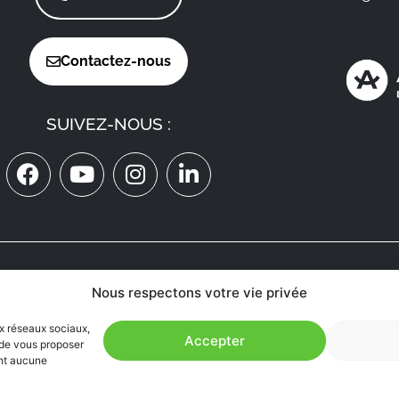
Contactez-nous
SUIVEZ-NOUS :
ON RECRUTE
Nous respectons votre vie privée
MÉDECINS
EN AVEYRON
ux réseaux sociaux,
Accepter
n de vous proposer
ent aucune
ccessibilité : Partiellement conforme
|
Plan du site