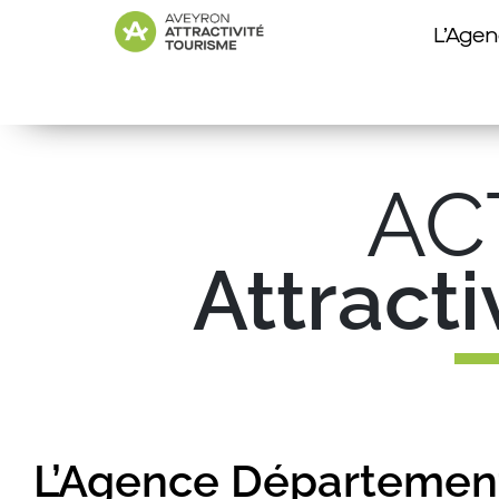
L’Age
AC
Attract
L’Agence Départementa