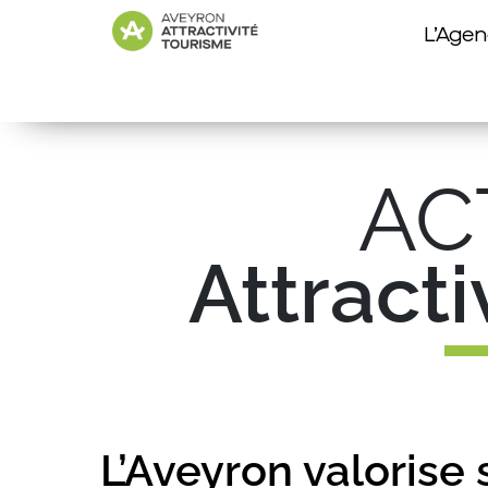
L’Age
AC
Attract
L’Aveyron valorise