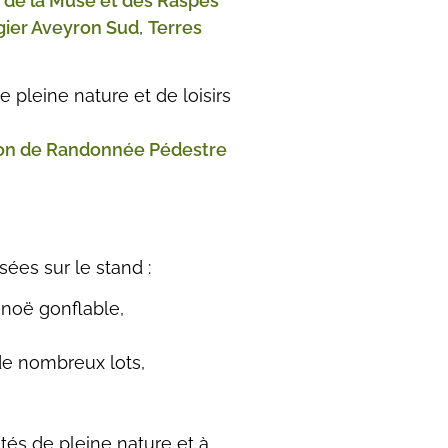
 de la Muse et des Raspes
ier Aveyron Sud
,
Terres
 pleine nature et de loisirs
on de Randonnée Pédestre
ées sur le stand :
anoë gonflable,
de nombreux lots,
ités de pleine nature et à