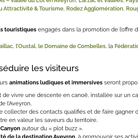
is – Vallée du Lot en Aveyron
,
Larzac et Vallées
,
Pays
 Attractivité & Tourisme
,
Rodez Agglomération
,
Roug
s touristiques
engagés dans la promotion de l’offre de
illac
,
l’Oustal
,
le Domaine de Combelles
, la
Fédérati
éduire les visiteurs
eurs
animations ludiques et immersives
seront propos
 de vivre une descente en canoë, installée sur un c
de l’Aveyron,
 collecter des contacts qualifiés et de faire gagner 
re en valeur les saveurs du territoire,
& Canyon
autour du « plot buzz ».
lité de la destination Aveyron
, à promouvoir ses activ