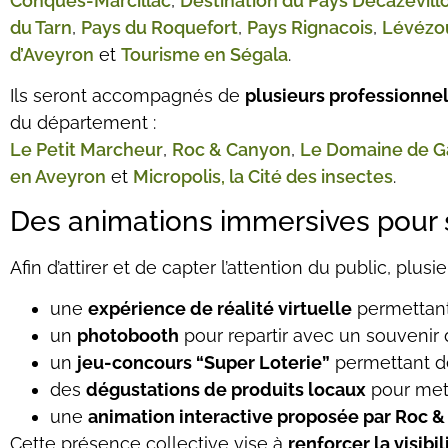
Conques-Marcillac
,
Destination du Pays Decazevillo
du Tarn
,
Pays du Roquefort
,
Pays Rignacois
,
Lévézou
d’Aveyron
et
Tourisme en Ségala
.
Ils seront accompagnés de
plusieurs professionnel
du département :
Le Petit Marcheur
,
Roc & Canyon
,
Le Domaine de Ga
en Aveyron
et
Micropolis, la Cité des insectes
.
Des animations immersives pour s
Afin d’attirer et de capter l’attention du public, plusi
une
expérience de réalité virtuelle
permettant
un
photobooth
pour repartir avec un souvenir 
un
jeu-concours “Super Loterie”
permettant de
des
dégustations de produits locaux
pour mett
une
animation interactive proposée par Roc 
Cette présence collective vise à
renforcer la visibi