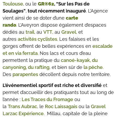
Toulouse
, ou le
GR®62
, “Sur les Pas de
Soulages”
,
tout récemment inauguré
. L’Agence
vient ainsi de se doter d’une
carte
rando
. L’Aveyron dispose également d’espaces
dédiés au
trail
, au
VTT
, au
Gravel
, et
autres
activités cyclistes
. Les falaises et les
gorges offrent de belles expériences en
escalade
et en via ferrata
. Nos lacs et cours d’eau
permettent la pratique du
canoé-kayak, du
canyoning, du rafting
, et bien sûr de
la pêche
.
Des
parapentes
décollent depuis notre territoire.
L’événementiel sportif est riche et diversifié
et
permet d’accueillir des pratiquants tout au long de
l’année :
Les Traces du Fromage
ou
la
Trans Aubrac
, le
Roc Laissagais
ou la
Gravel
Larzac Expérience
. Millau, capitale de la pleine