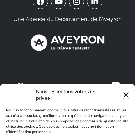
Une Agence du Département de l’Aveyron
Nous respectons votre vie
VIENS VIVRE
ON RECRUTE EN
privée
TOURISME
MÉDECINS
EN AVEYRON
AVEYRON
Pour un fonctionnement optimal, vous offrir des fonctionnalités relatives
aux réseaux sociaux, améliorer votre expérience de navigation, analyser
et mesurer le trafic afin de vous proposer des contenus de qualité, ce site
utilise des cookies. Ces cookies ne stockent aucune information
FABRIQUÉ EN
AVEYRON
d'identification personnelle.