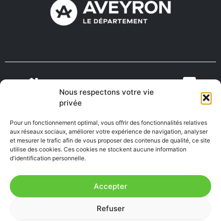
Nous respectons votre vie
VIENS VIVRE
ON RECRUTE EN
privée
TOURISME
MÉDECINS
EN AVEYRON
AVEYRON
Pour un fonctionnement optimal, vous offrir des fonctionnalités relatives
aux réseaux sociaux, améliorer votre expérience de navigation, analyser
et mesurer le trafic afin de vous proposer des contenus de qualité, ce site
utilise des cookies. Ces cookies ne stockent aucune information
FABRIQUÉ EN
AVEYRON
d'identification personnelle.
Accepter
Mentions Légales
|
Accessibilité : Partiellement
Refuser
conforme
|
Plan du site