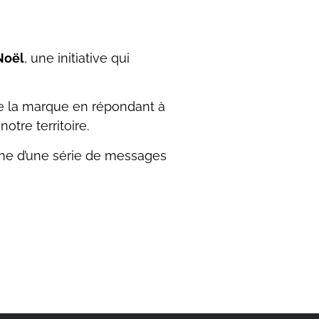
Noël
, une initiative qui
de la marque en répondant à
otre territoire.
gne d’une série de messages