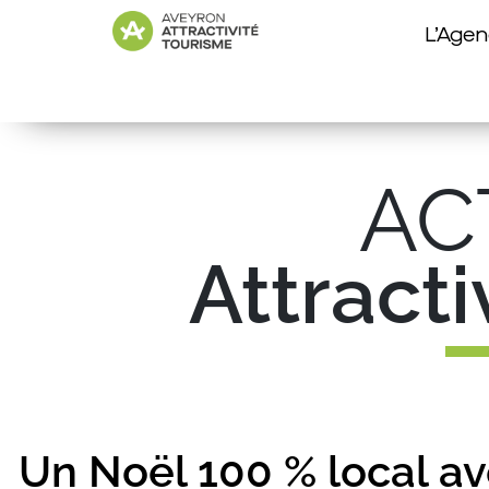
L’Age
AC
Attract
Un Noël 100 % local a