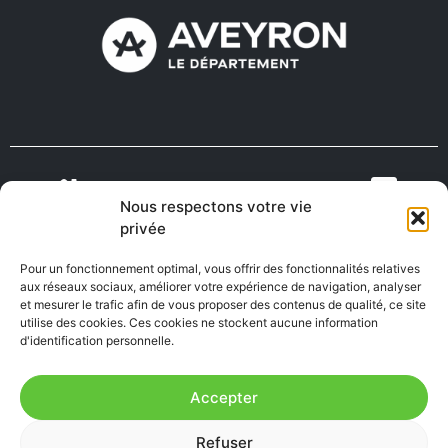
Nous respectons votre vie
VIENS VIVRE
ON RECRUTE EN
privée
TOURISME
MÉDECINS
EN AVEYRON
AVEYRON
Pour un fonctionnement optimal, vous offrir des fonctionnalités relatives
aux réseaux sociaux, améliorer votre expérience de navigation, analyser
et mesurer le trafic afin de vous proposer des contenus de qualité, ce site
utilise des cookies. Ces cookies ne stockent aucune information
FABRIQUÉ EN
AVEYRON
d'identification personnelle.
Accepter
Mentions Légales
|
Accessibilité : Partiellement
Refuser
conforme
|
Plan du site