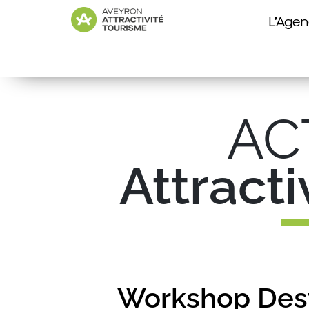
L’Age
AC
Attract
Workshop Dest