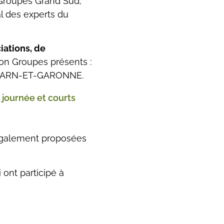
n Groupes Grand Sud,
al des experts du
iations, de
on Groupes présents :
 TARN-ET-GARONNE.
a journée et courts
 également proposées
ont participé à