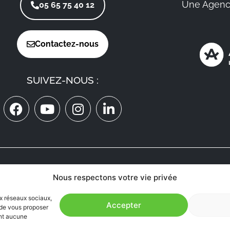
Une Agenc
05 65 75 40 12
Contactez-nous
SUIVEZ-NOUS :
ON RECRUTE
Nous respectons votre vie privée
MÉDECINS
EN AVEYRON
ux réseaux sociaux,
Accepter
n de vous proposer
ent aucune