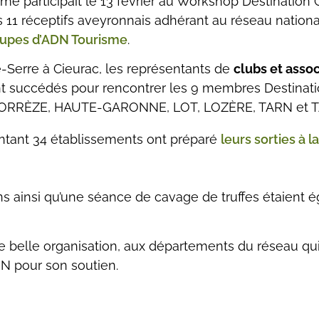
sme participait le 13 février au Workshop Destinatio
es 11 réceptifs aveyronnais adhérant au réseau nation
oupes d’ADN Tourisme
.
-Serre à Cieurac, les représentants de
clubs et assoc
t succédés pour rencontrer les 9 membres Destinati
CORRÈZE, HAUTE-GARONNE, LOT, LOZÈRE, TARN et
entant 34 établissements ont préparé
leurs sorties à l
ns ainsi qu’une séance de cavage de truffes étaient
e belle organisation, aux départements du réseau qui 
DN pour son soutien.