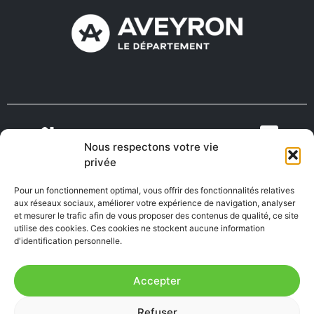
Nous respectons votre vie
VIENS VIVRE
ON RECRUTE EN
privée
TOURISME
MÉDECINS
EN AVEYRON
AVEYRON
Pour un fonctionnement optimal, vous offrir des fonctionnalités relatives
aux réseaux sociaux, améliorer votre expérience de navigation, analyser
et mesurer le trafic afin de vous proposer des contenus de qualité, ce site
utilise des cookies. Ces cookies ne stockent aucune information
FABRIQUÉ EN
AVEYRON
d'identification personnelle.
Accepter
Mentions Légales
|
Accessibilité : Partiellement
Refuser