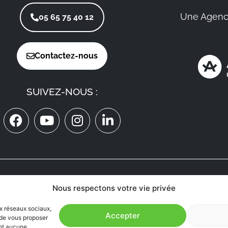
Une Agenc
05 65 75 40 12
Contactez-nous
SUIVEZ-NOUS :
ON RECRUTE
Nous respectons votre vie privée
MÉDECINS
EN AVEYRON
ux réseaux sociaux,
Accepter
n de vous proposer
ent aucune