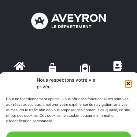
VIENS VIVRE
ON RECRUTE EN
TOURISME
MÉDECINS
Nous respectons votre vie
EN AVEYRON
AVEYRON
privée
Pour un fonctionnement optimal, vous offrir des fonctionnalités relatives
aux réseaux sociaux, améliorer votre expérience de navigation, analyser
FABRIQUÉ EN
et mesurer le trafic afin de vous proposer des contenus de qualité, ce site
AVEYRON
utilise des cookies. Ces cookies ne stockent aucune information
d'identification personnelle.
Mentions Légales
|
Accessibilité : Partiellement