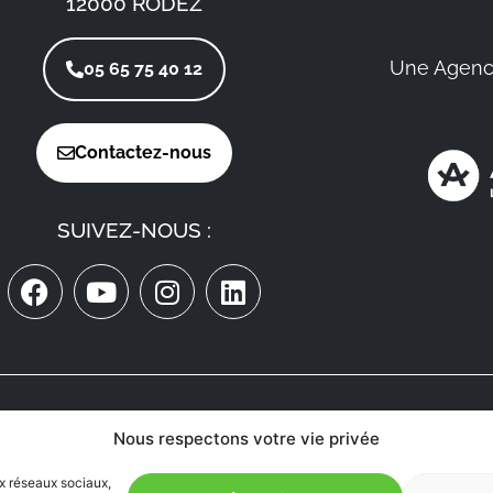
12000 RODEZ
Une Agenc
05 65 75 40 12
Contactez-nous
SUIVEZ-NOUS :
ON RECRUTE
Nous respectons votre vie privée
MÉDECINS
EN AVEYRON
ux réseaux sociaux,