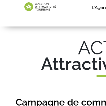
L’Age
AC
Attract
Campagne de commu