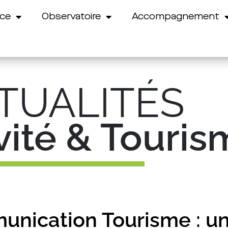
nce
Observatoire
Accompagnement
TUALITÉS
ivité & Touri
nication Tourisme : u