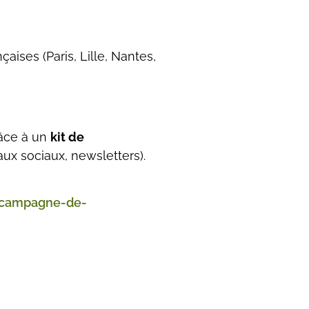
aises (Paris, Lille, Nantes,
âce à un
kit de
eaux sociaux, newsletters).
s/campagne-de-