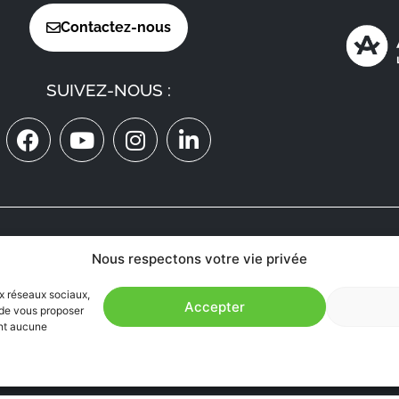
Contactez-nous
SUIVEZ-NOUS :
ON RECRUTE
Nous respectons votre vie privée
MÉDECINS
EN AVEYRON
ux réseaux sociaux,
Accepter
n de vous proposer
ent aucune
ccessibilité : Partiellement conforme
|
Plan du site