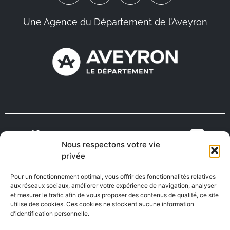
Une Agence du Département de l’Aveyron
Nous respectons votre vie
VIENS VIVRE
ON RECRUTE EN
privée
TOURISME
MÉDECINS
EN AVEYRON
AVEYRON
Pour un fonctionnement optimal, vous offrir des fonctionnalités relatives
aux réseaux sociaux, améliorer votre expérience de navigation, analyser
et mesurer le trafic afin de vous proposer des contenus de qualité, ce site
utilise des cookies. Ces cookies ne stockent aucune information
FABRIQUÉ EN
AVEYRON
d'identification personnelle.